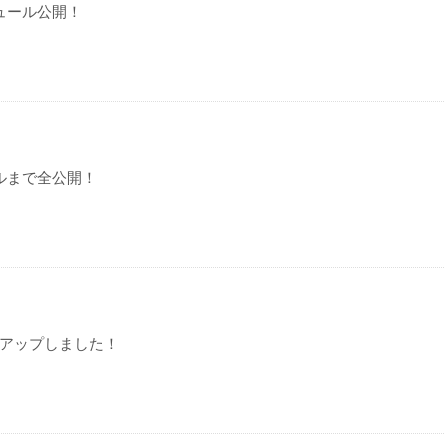
ジュール公開！
ールまで全公開！
てアップしました！