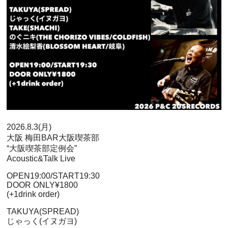
2026.8.3(月)
大阪 梅田BAR大阪喫茶部
“大阪喫茶部定例会”
Acoustic&Talk Live
OPEN19:00/START19:30
DOOR ONLY¥1800
(+1drink order)
TAKUYA(SPREAD)
じゃっく(イヌガヨ)